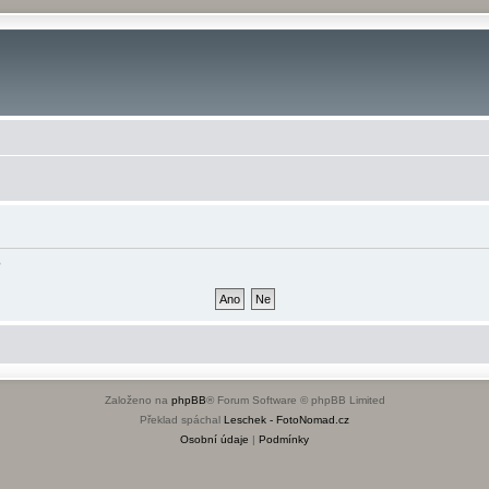
?
Založeno na
phpBB
® Forum Software © phpBB Limited
Překlad spáchal
Leschek - FotoNomad.cz
Osobní údaje
|
Podmínky