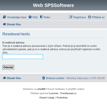
Web SPSSoftware
Knowledge base
FAQ
Rules
Registrace
Přihlásit se
Obsah fóra
Resetovat heslo
E-mailová adresa:
Toto je e-mailová adresa asociovaná s tvým účtem. Pokud jsi ji nezměnil ve svém
uživatelském panelu, pak je to e-mailová adresa, kterou jsi použil při registraci svého
účtu.
Obsah fóra
Smazat cookies
Všechny časy jsou v
UTC+02:00
Založeno na
phpBB
® Forum Software © phpBB Limited
Překlad spáchal
Leschek - FotoNomad.cz
Osobní údaje
|
Podmínky