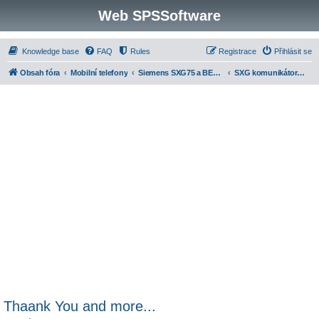
Web SPSSoftware
Knowledge base
FAQ
Rules
Registrace
Přihlásit se
Obsah fóra
Mobilní telefony
Siemens SXG75 a BENQ Siemens EF81
SXG komunikátor, BREW Explorer
Thaank You and more...