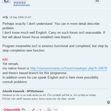
P
#2
16 Srp 2006 21:07
ř
í
Perhaps exactly I don't understand. You can in more detail describe
s
problem.
p
ě
I don't know much well English. Carry on such forum isn't reasonable. If
v
but will about forum focus establish new branch.
e
k
Program meanwhile isn't in extenso functional and completed, but step by
step completion new function
edit:
Yet remark,
my native forum is
http://siemensmania.cz/forum/viewtopic.php?t=24679
and there's based branch for this programme.
In addition users he can speak English and is here more possibility
consult problems
Zdeněk Kameník - SPSSoftware
Hardware je vše co se nedá ukrást po síťi. Čím rychlejší počítač je, tím rychleji se rozbije.
Počítač vám ušetří spoustu práce, kterou byste bez něj vůbec neměli.
Odpovědět