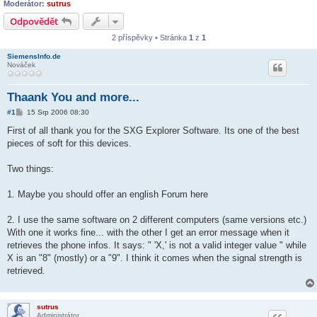
Moderátor:
sutrus
Odpovědět
2 příspěvky • Stránka
1
z
1
SiemensInfo.de
Nováček
Thaank You and more...
P
#1
15 Srp 2006 08:30
ř
í
First of all thank you for the SXG Explorer Software. Its one of the best
s
pieces of soft for this devices.
p
ě
v
Two things:
e
k
1. Maybe you should offer an english Forum here
2. I use the same software on 2 different computers (same versions etc.)
With one it works fine... with the other I get an error message when it
retrieves the phone infos. It says: " 'X,' is not a valid integer value " while
X is an "8" (mostly) or a "9". I think it comes when the signal strength is
retrieved.
sutrus
Administrátor