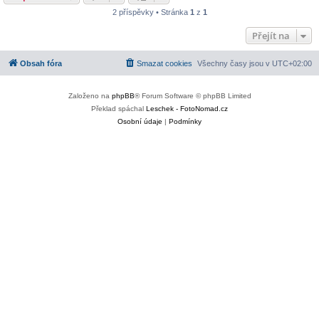
2 příspěvky • Stránka
1
z
1
Přejít na
Obsah fóra
Smazat cookies
Všechny časy jsou v
UTC+02:00
Založeno na
phpBB
® Forum Software © phpBB Limited
Překlad spáchal
Leschek - FotoNomad.cz
Osobní údaje
|
Podmínky