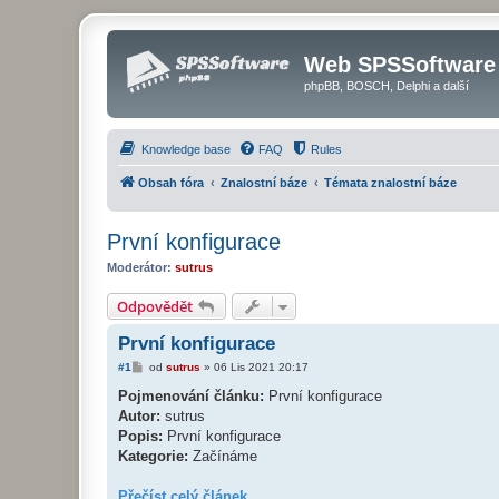
Web SPSSoftware
phpBB, BOSCH, Delphi a další
Knowledge base
FAQ
Rules
Obsah fóra
Znalostní báze
Témata znalostní báze
První konfigurace
Moderátor:
sutrus
Odpovědět
První konfigurace
P
#1
od
sutrus
»
06 Lis 2021 20:17
ř
í
Pojmenování článku:
První konfigurace
s
Autor:
sutrus
p
ě
Popis:
První konfigurace
v
Kategorie:
Začínáme
e
k
Přečíst celý článek