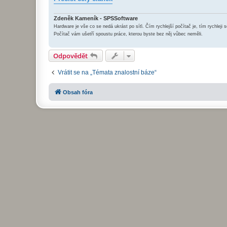
Zdeněk Kameník - SPSSoftware
Hardware je vše co se nedá ukrást po síťi. Čím rychlejší počítač je, tím rychleji s
Počítač vám ušetří spoustu práce, kterou byste bez něj vůbec neměli.
Odpovědět
Vrátit se na „Témata znalostní báze“
Obsah fóra