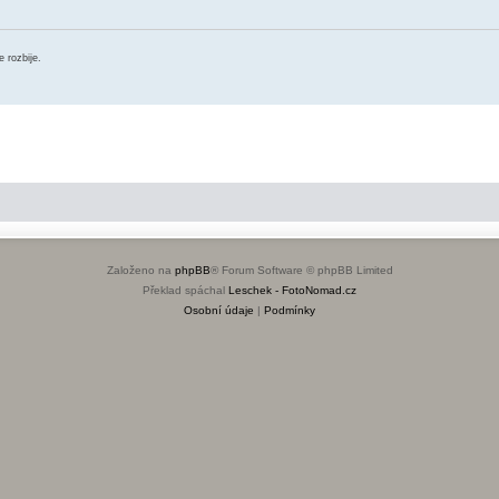
e rozbije.
Založeno na
phpBB
® Forum Software © phpBB Limited
Překlad spáchal
Leschek - FotoNomad.cz
Osobní údaje
|
Podmínky