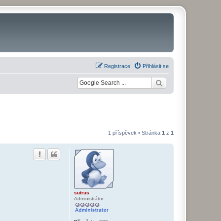
Registrace
Přihlásit se
1 příspěvek • Stránka
1
z
1
sutrus
Administrátor